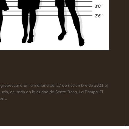
n Agropecuaria En la mañana del 27 de noviembre de 2021 el
Lucio, ocurrido en la ciudad de Santa Rosa, La Pampa. El
n...