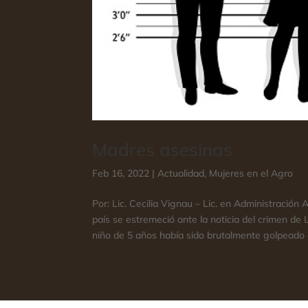
Madres asesinas
Feb 16, 2022
|
Actualidad
,
Mujeres en el Agro
Por: Lic. Cecilia Vignau – Lic. en Administració
país se estremeció ante la noticia del crimen de 
niño de 5 años había sido brutalmente golpeado e