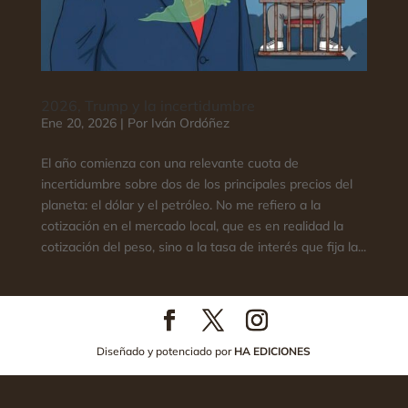
2026, Trump y la incertidumbre
Ene 20, 2026
|
Por Iván Ordóñez
El año comienza con una relevante cuota de
incertidumbre sobre dos de los principales precios del
planeta: el dólar y el petróleo. No me refiero a la
cotización en el mercado local, que es en realidad la
cotización del peso, sino a la tasa de interés que fija la...
Diseñado y potenciado por
HA EDICIONES