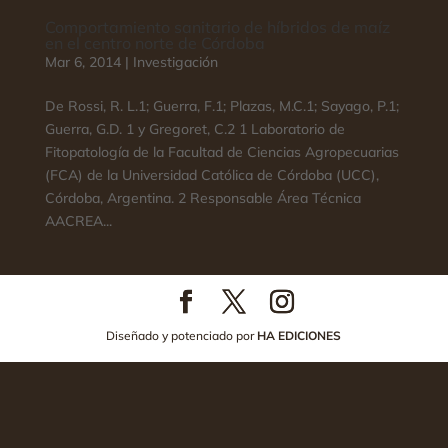
Comportamiento sanitario de híbridos de maíz
en el centro norte de Córdoba
Mar 6, 2014
|
Investigación
De Rossi, R. L.1; Guerra, F.1; Plazas, M.C.1; Sayago, P.1;
Guerra, G.D. 1 y Gregoret, C.2 1 Laboratorio de
Fitopatología de la Facultad de Ciencias Agropecuarias
(FCA) de la Universidad Católica de Córdoba (UCC),
Córdoba, Argentina. 2 Responsable Área Técnica
AACREA...
Diseñado y potenciado por
HA EDICIONES