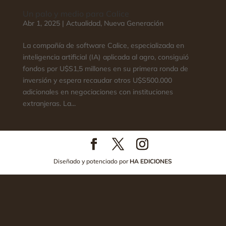
Un palo y medio para Calice
Abr 1, 2025
|
Actualidad
,
Nueva Generación
La compañía de software Calice, especializada en
inteligencia artificial (IA) aplicada al agro, consiguió
fondos por U$S1,5 millones en su primera ronda de
inversión y espera recaudar otros U$S500.000
adicionales en negociaciones con instituciones
extranjeras. La...
Diseñado y potenciado por
HA EDICIONES