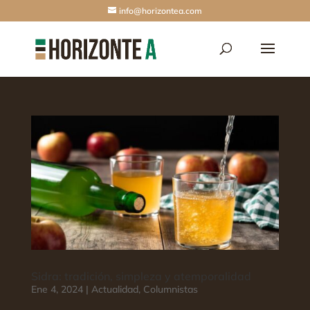
info@horizontea.com
Sidra: tradición, simpleza y atemporalidad
Ene 4, 2024
|
Actualidad
,
Columnistas