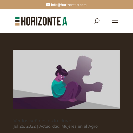
info@horizontea.com
Ver las señales es la clave
Jul 25, 2022
|
Actualidad
,
Mujeres en el Agro