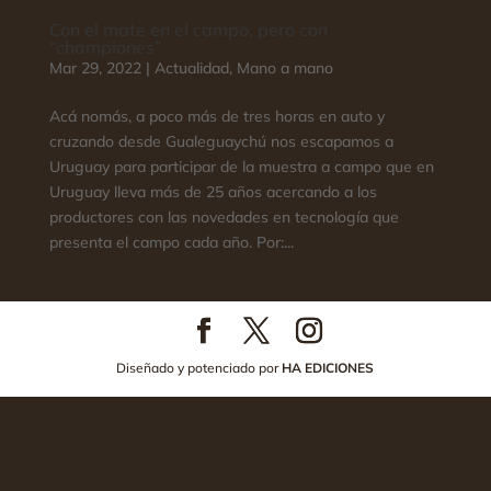
Con el mate en el campo, pero con
“championes”
Mar 29, 2022
|
Actualidad
,
Mano a mano
Acá nomás, a poco más de tres horas en auto y
cruzando desde Gualeguaychú nos escapamos a
Uruguay para participar de la muestra a campo que en
Uruguay lleva más de 25 años acercando a los
productores con las novedades en tecnología que
presenta el campo cada año. Por:...
Diseñado y potenciado por
HA EDICIONES