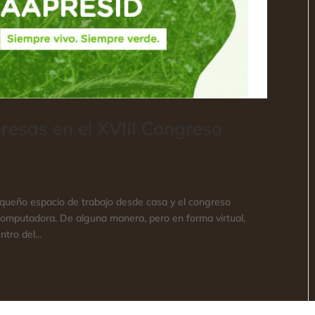
resas en el XVIII Congreso
equeño espacio de trabajo desde casa y el congreso
computadora. De alguna manera, pero en forma virtual,
tro del...