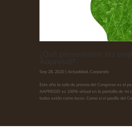
¿Qué presentaron las emp
Aapresid?
Sep 28, 2020
|
Actualidad
,
Corporate
Este año la sala de prensa del Congreso es el p
AAPRESID es 100% virtual en la pantalla de mi 
todos están como locos. Como si el pasillo del Cen