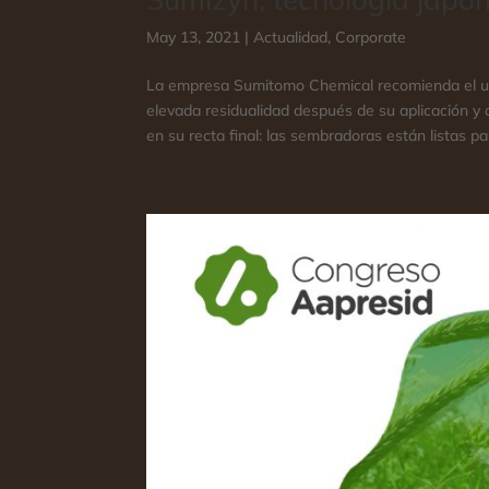
May 13, 2021
|
Actualidad
,
Corporate
La empresa Sumitomo Chemical recomienda el us
elevada residualidad después de su aplicación y a
en su recta final: las sembradoras están listas para