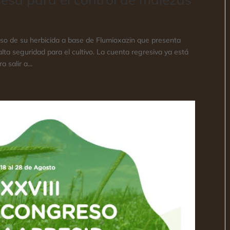
o de su herbicida a base de Flumioxazin que presenta
lta seguridad para el cultivo. La cuenta regresiva ya está
 salir a...