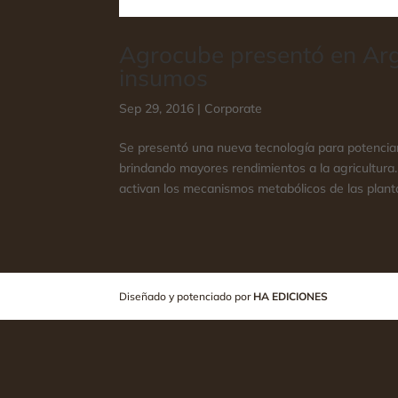
Agrocube presentó en Arg
insumos
Sep 29, 2016
|
Corporate
Se presentó una nueva tecnología para potenciar 
brindando mayores rendimientos a la agricultura.
activan los mecanismos metabólicos de las plantas
Diseñado y potenciado por
HA EDICIONES