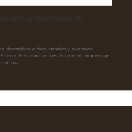
entina su tecnología de
el desarrollo de cultivos intensivos y extensivos
 Se trata de fracciones activas de extractos naturales que
 en los...