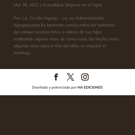
Mar 26, 2021
|
Actualidad
,
Mujeres en el Agro
Por: Lic. Cecilia Vignau – Lic. en Administración
Agropecuaria Es bastante común entre los twitteros
del campo mostrar fotos o videos de sus hijos
realizando alguna clase de tarea rural. De hecho, hace
algunos años para el Día del Niño, se impulsó el
hashtag...
Diseñado y potenciado por
HA EDICIONES