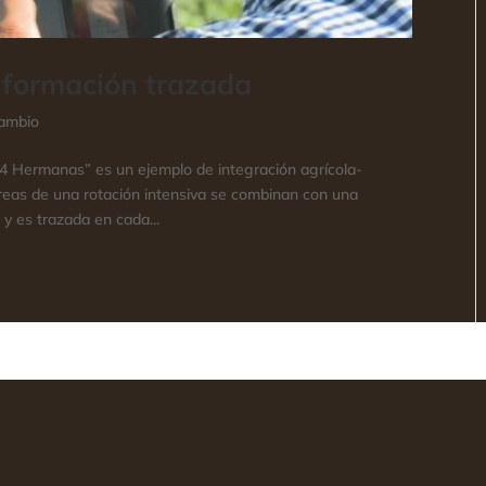
información trazada
cambio
“4 Hermanas” es un ejemplo de integración agrícola-
eas de una rotación intensiva se combinan con una
y es trazada en cada...