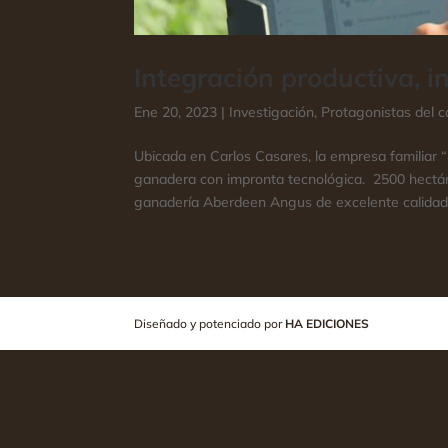
Integración productiva, 
Ene 20, 2023
|
Investigación
,
Protagonistas del 
Ubicada en Carlos Casares, la empresa familiar 
ganadera con impronta tecnológica. 2500 hectár
ganadería Aberdeen Angus de excelente calidad 
Diseñado y potenciado por
HA EDICIONES