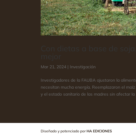
Con dietas a base de soja
mejor
Mar 21, 2024
|
Investigación
Investigadores de la FAUBA ajustaron la alimen
necesitan mucha energía. Reemplazaron el maíz p
y el estado sanitario de las madres sin afectar la 
Diseñado y potenciado por
HA EDICIONES