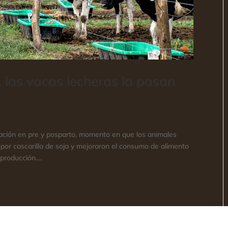
, las vacas lecheras la pasan
tación en pre y posparto, momento en que los animales
or cascarilla de soja y mejoraron el consumo de alimento
producción....