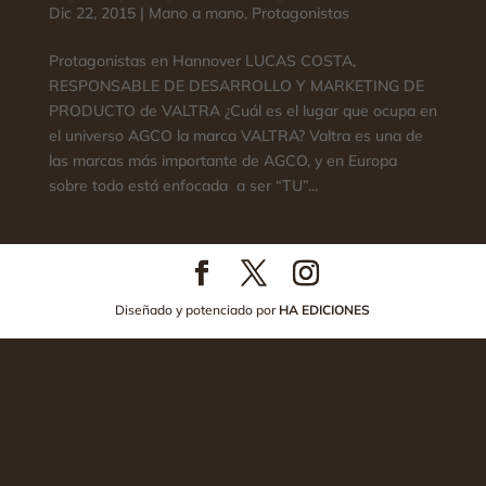
Dic 22, 2015
|
Mano a mano
,
Protagonistas
Protagonistas en Hannover LUCAS COSTA,
RESPONSABLE DE DESARROLLO Y MARKETING DE
PRODUCTO de VALTRA ¿Cuál es el lugar que ocupa en
el universo AGCO la marca VALTRA? Valtra es una de
las marcas más importante de AGCO, y en Europa
sobre todo está enfocada a ser “TU”...
Diseñado y potenciado por
HA EDICIONES