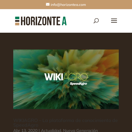
info@horizontea.com
WIKIAGRO – La plataforma de conocimiento de
SpeedAgro
Abr 13, 2020
|
Actualidad
,
Nueva Generación