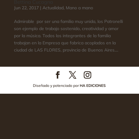
Bettina Cucagna
Jun 22, 2017
|
Actualidad
,
Mano a mano
Admirable por ser una familia muy unida, los Patronelli
son ejemplo de trabajo sostenido, creatividad y amor
por la música. Todos los integrantes de la familia
trabajan en la Empresa que fabrica acoplados en la
ciudad de LAS FLORES, provincia de Buenos Aires....
Diseñado y potenciado por
HA EDICIONES