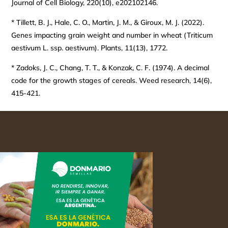
Journal of Cell Biology, 220(10), e202102146.
* Tillett, B. J., Hale, C. O., Martin, J. M., & Giroux, M. J. (2022).
Genes impacting grain weight and number in wheat (Triticum
aestivum L. ssp. aestivum). Plants, 11(13), 1772.
* Zadoks, J. C., Chang, T. T., & Konzak, C. F. (1974). A decimal
code for the growth stages of cereals. Weed research, 14(6),
415-421.