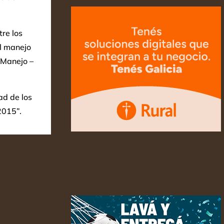
tre los
l manejo
– Manejo –
ad de los
2015”.