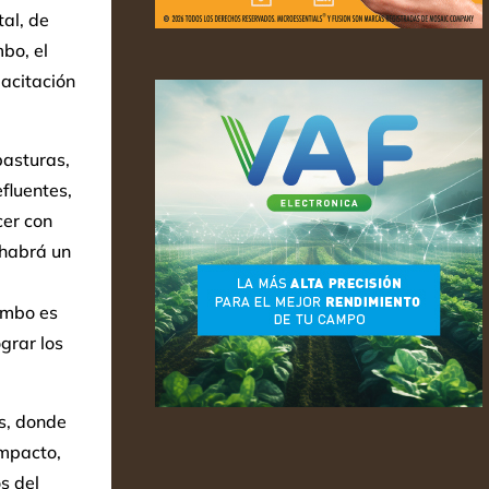
al, de
mbo, el
acitación
pasturas,
efluentes,
cer con
 habrá un
ambo es
grar los
s, donde
impacto,
s del