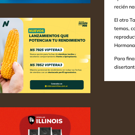
recién na
El otro T
temas, c
reproduct
Hormonas;
Para fina
disertan