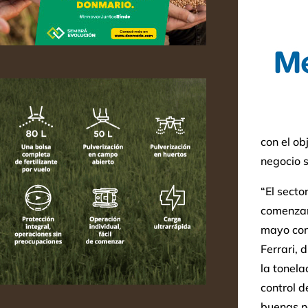
con el ob
negocio s
“El secto
comenzand
mayo com
Ferrari, 
la tonela
control 
buenas no