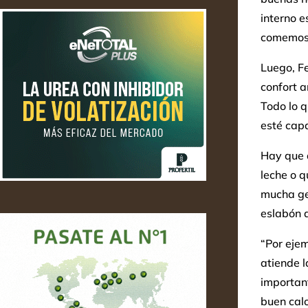
interno e
comemos 
Luego, Fe
confort 
Todo lo q
esté cap
Hay que d
leche o q
mucha ge
eslabón d
“Por eje
atiende l
importan
buen calo