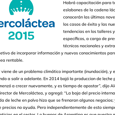
Habrá capacitación para t
eslabones de la cadena lác
conocerán las últimas nov
los casos de éxito y las nu
tendencias en los talleres 
específicos, a cargo de pre
técnicos nacionales y extra
jetivo de incorporar información y nuevos conocimientos par
ea rentable.
r viene de un problema climático importante (inundación), y 
o a salir a adelante. En 2014 bajó la produccion de leche 
enzó a crecer nuevamente, y es tiempo de apostar”, dijo A
director de Mercoláctea, y agregó: “La baja del precio intern
da de leche en polvo hizo que se frenaran algunos negocios; 
de precios no ayuda. Pero independientemente de esto siemp
ticias en el sector. Lo buenos de Argentina es que nuestro