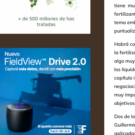
tiene muc
fertiliza
tema emb
puntualiz
Habrá con
la fertil
algo muy 
los líqui
capítulo 
negociaci
muy impor
objetivos
Dos de lo
Guillermi
aplicadas