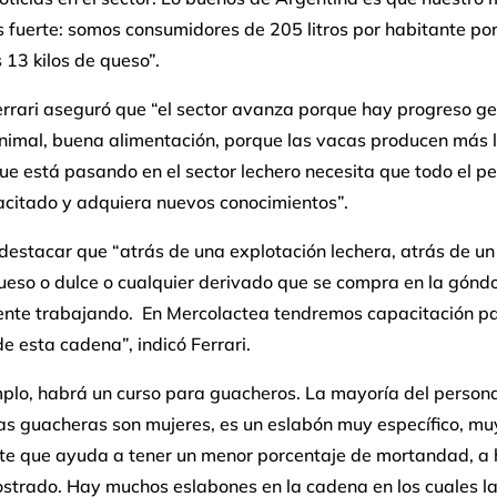
s fuerte: somos consumidores de 205 litros por habitante por
13 kilos de queso”.
rrari aseguró que “el sector avanza porque hay progreso ge
animal, buena alimentación, porque las vacas producen más 
ue está pasando en el sector lechero necesita que todo el p
acitado y adquiera nuevos conocimientos”.
estacar que “atrás de una explotación lechera, atrás de un 
ueso o dulce o cualquier derivado que se compra en la góndo
nte trabajando. En Mercolactea tendremos capacitación p
e esta cadena”, indicó Ferrari.
mplo, habrá un curso para guacheros. La mayoría del person
as guacheras son mujeres, es un eslabón muy específico, mu
te que ayuda a tener un menor porcentaje de mortandad, a 
strado. Hay muchos eslabones en la cadena en los cuales la