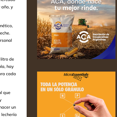
 año, y
nético,
leche.
ersonal
litro de
la, hay
ara cada
al que
y
hacer un
 lechería