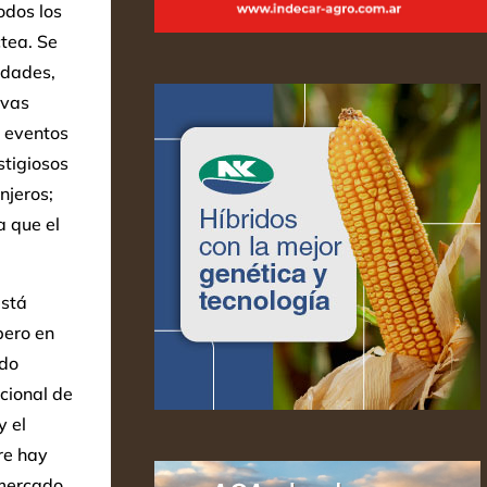
odos los
tea. Se
edades,
evas
y eventos
stigiosos
njeros;
a que el
está
pero en
ldo
acional de
y el
re hay
 mercado