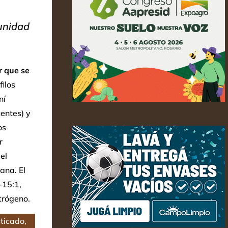
unidad
r que se
filos
ní
entes) y
os
r
el
ana. El
-15:1,
itrógeno.
ticado,