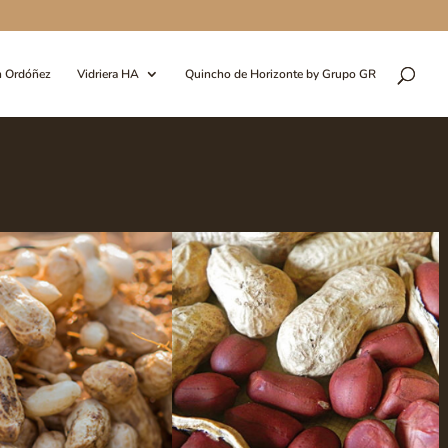
n Ordóñez
Vidriera HA
Quincho de Horizonte by Grupo GR