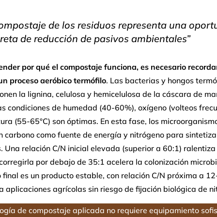
compostaje de los residuos representa una oport
reta de reducción de pasivos ambientales”
ender por qué el compostaje funciona, es necesario recorda
un proceso aeróbico termófilo
. Las bacterias y hongos termó
en la lignina, celulosa y hemicelulosa de la cáscara de ma
as condiciones de humedad (40-60%), oxígeno (volteos frecu
ura (55-65°C) son óptimas. En esta fase, los microorganism
 carbono como fuente de energía y nitrógeno para sintetiza
. Una relación C/N inicial elevada (superior a 60:1) ralentiza 
corregirla por debajo de 35:1 acelera la colonización microbi
 final es un producto estable, con relación C/N próxima a 12
a aplicaciones agrícolas sin riesgo de fijación biológica de n
ogía de compostaje aplicada no requiere equipamiento sofis