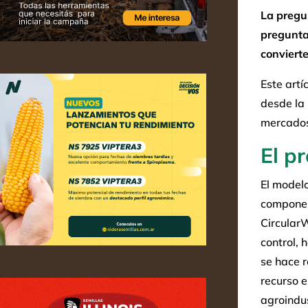
La pregun
pregunta 
convierte
Este artí
desde la 
mercados
El p
El modelo
compone 
CircularW
control, 
se hace r
recurso e
agroindus