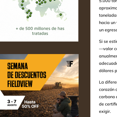
5.000 to
aproxima
toneladas
hacia un
un egreso
Si se est
—valor c
anualmen
adecuada
dólares 
La difere
corazón 
carbono a
de certif
exigir.