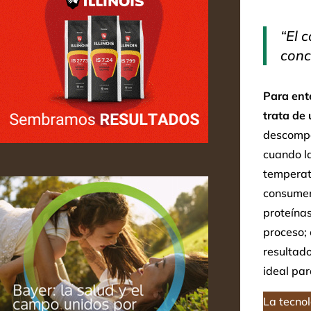
“El 
conc
Para ent
trata de 
descompon
cuando l
temperat
consumen
proteínas
proceso; 
resultado
ideal par
La tecnol