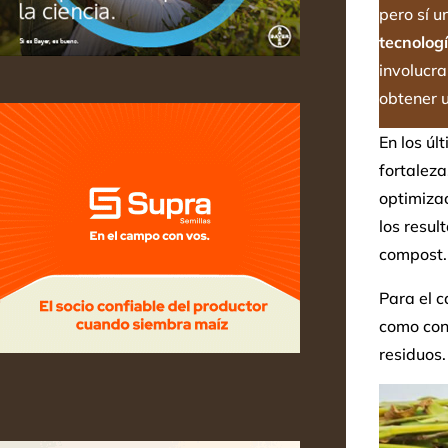
pero sí u
tecnolog
involucra
obtener u
En los úl
fortaleza
optimizac
los resul
compost.
Para el c
como cont
residuos.