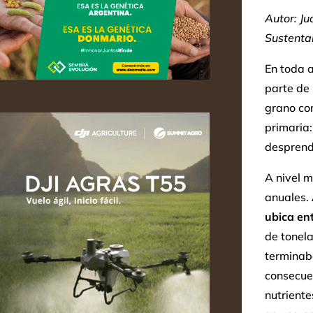
Autor: Ju
Sustenta
En toda a
parte de 
grano com
primaria:
desprend
A nivel m
anuales.
ubica ent
de tonel
terminaba
consecue
nutrient