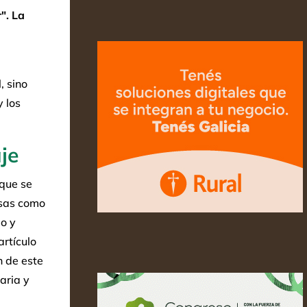
". La
, sino
y los
je
 que se
esas como
eo y
artículo
n de este
aria y