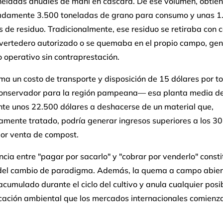
neladas anuales de maní en cáscara. De ese volumen, obtie
damente 3.500 toneladas de grano para consumo y unas 1
 de residuo. Tradicionalmente, ese residuo se retiraba con 
 vertedero autorizado o se quemaba en el propio campo, ge
 operativo sin contraprestación.
ima un costo de transporte y disposición de 15 dólares por t
onservador para la región pampeana— esa planta media de
te unos 22.500 dólares a deshacerse de un material que,
mente tratado, podría generar ingresos superiores a los 3
por venta de compost.
ncia entre "pagar por sacarlo" y "cobrar por venderlo" consti
del cambio de paradigma. Además, la quema a campo abiert
cumulado durante el ciclo del cultivo y anula cualquier posi
icación ambiental que los mercados internacionales comienz