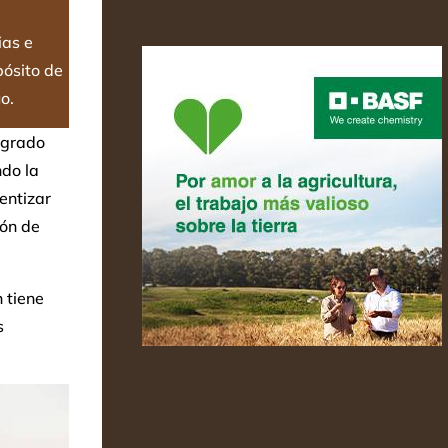
ias e
pósito de
o.
egrado
ndo la
entizar
ión de
 tiene
s