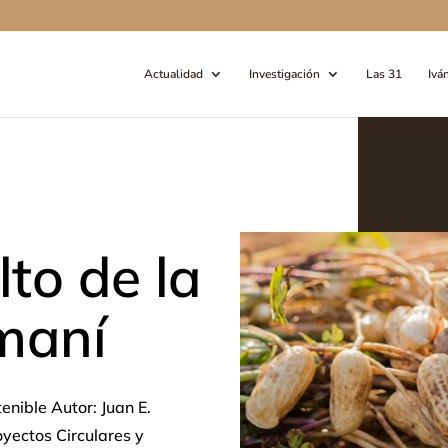
Actualidad
Investigación
Las 31
Ivá
lto de la
maní
enible Autor: Juan E.
oyectos Circulares y