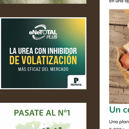
en una op
Un c
Una plan