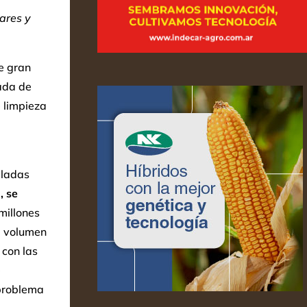
lares y
ne gran
lada de
 limpieza
eladas
, se
millones
l volumen
 con las
e
 problema