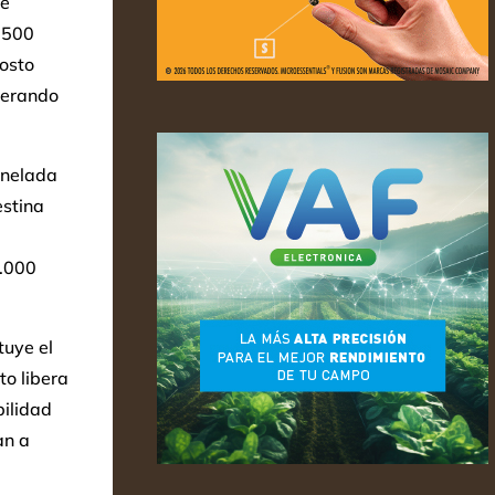
ne
.500
costo
nerando
onelada
stina
0.000
tuye el
o libera
bilidad
an a