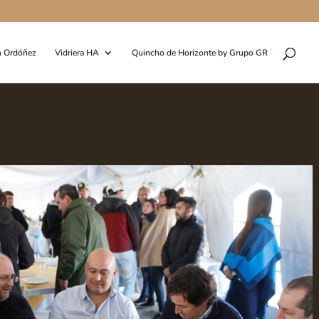
n Ordóñez
Vidriera HA
Quincho de Horizonte by Grupo GR