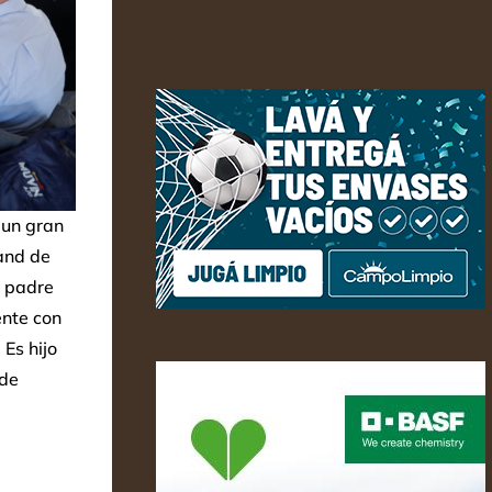
 un gran
tand de
, padre
ente con
 Es hijo
 de