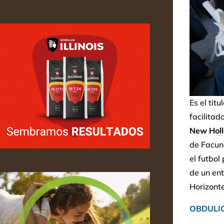
Es el tit
facilitad
New Hol
de Facund
el futbol
de un ent
Horizonte
OBDULI