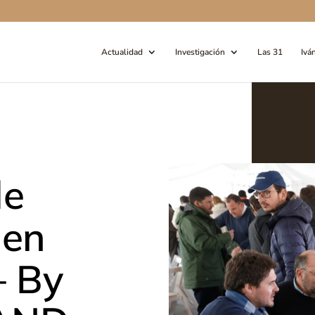
Actualidad
Investigación
Las 31
Ivá
de
 en
– By