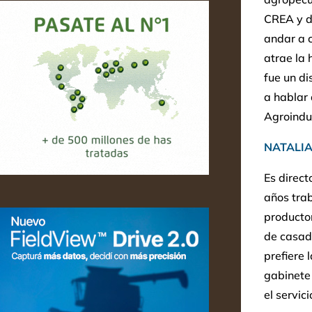
CREA y de
andar a c
atrae la 
fue un d
a hablar 
Agroindus
NATALI
Es direct
años trab
producto
de casada
prefiere 
gabinete 
el servic