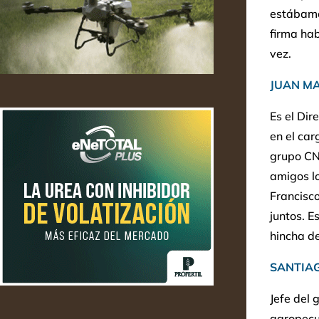
estábamo
firma hab
vez.
JUAN MA
Es el Dir
en el car
grupo CN
amigos lo
Francisc
juntos. E
hincha de
SANTIA
Jefe del 
agropecu