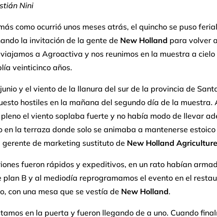
tián Nini
ás como ocurrió unos meses atrás, el quincho se puso ferial
ando la invitación de la gente de
New Holland
para volver a
, viajamos a Agroactiva y nos reunimos en la muestra a cielo
ía veinticinco años.
e junio y el viento de la llanura del sur de la provincia de Sant
uesto hostiles en la mañana del segundo día de la muestra.
a pleno el viento soplaba fuerte y no había modo de llevar ad
 en la terraza donde solo se animaba a mantenerse estoico 
 gerente de marketing sustituto de
New Holland Agricultur
riones fueron rápidos y expeditivos, en un rato habían arma
 plan B y al mediodía reprogramamos el evento en el restau
po, con una mesa que se vestía de
New Holland
.
tamos en la puerta y fueron llegando de a uno. Cuando fina