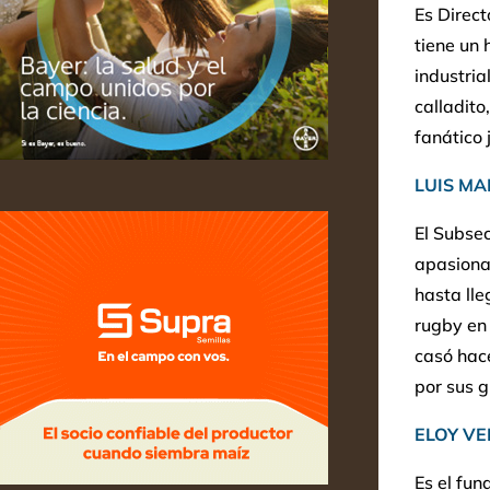
Es Direc
tiene un 
industria
calladito
fanático 
LUIS MA
El Subse
apasionad
hasta lle
rugby en 
casó hace
por sus 
ELOY VE
Es el fun