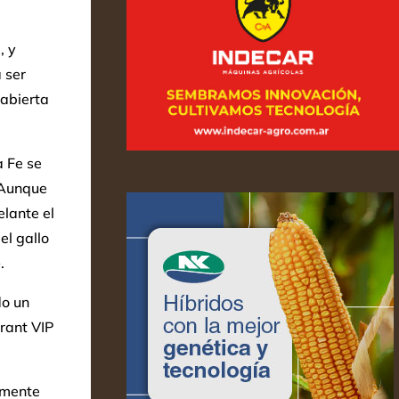
, y
 ser
 abierta
a Fe se
 Aunque
elante el
el gallo
e
.
do un
rant VIP
lmente