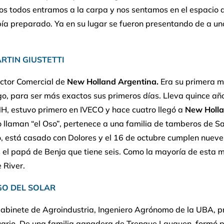
s todos entramos a la carpa y nos sentamos en el espacio q
ía preparado. Ya en su lugar se fueron presentando de a uno
RTIN GIUSTETTI
ector Comercial de
New Holland Argentina.
Era su primera m
go, para ser más exactos sus primeros días. Lleva quince año
H, estuvo primero en IVECO y hace cuatro llegó a
New Holl
 llaman “el Oso”, pertenece a una familia de tamberos de S
o, está casado con Dolores y el 16 de octubre cumplen nuev
s el papá de Benja que tiene seis. Como la mayoría de esta 
 River.
GO DEL SOLAR
gabinete de Agroindustria, Ingeniero Agrónomo de la UBA, p
ario. De una familia ganadera de Trenque Lauquen, formó p