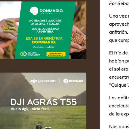
Por Sebas
Una vez m
aprovech
anfitrión
que cumpl
El frío d
habían p
el sol er
encuentro
“Quique”,
Los anfit
excelente
de la ex
Nos apos