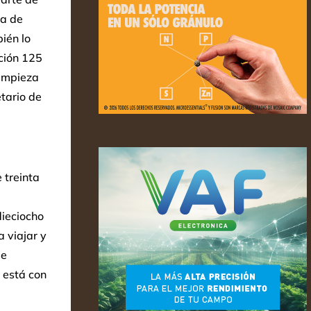
ta de
bién lo
ución 125
 empieza
etario de
 treinta
dieciocho
 viajar y
de
e está con