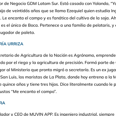
tor de Negocio GDM Latam Sur. Está casado con Yolanda, “Yo
hijo de veintidós años que se llama Ezequiel quien estudia In
l. Le encanta el campo y es fanático del cultivo de la soja. Ah
, es el único de Boca. Pertenece a una familia de pelotaris, y 
jugador de paleta.
RÍA URRIZA
cretario de Agricultura de la Nación es Agrónomo, emprende
o por el riego y la agricultura de precisión. Formó parte d
gar al Ministerio que pronto migró a secretaría. Es un ex jug
San Luis, los maristas de La Plata, donde hoy entrena a la 
 quince años y tiene tres hijos. Dice literalmente cuando le
gustos “Me encanta el campo”.
RA
dador y CEO de MUVIN APP. Es ingeniero industrial, siempre