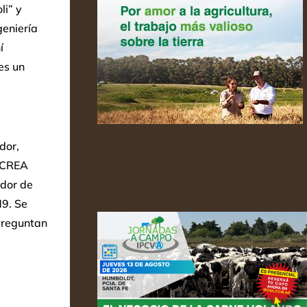
li” y
geniería
í
es un
dor,
e CREA
ador de
M9. Se
 preguntan