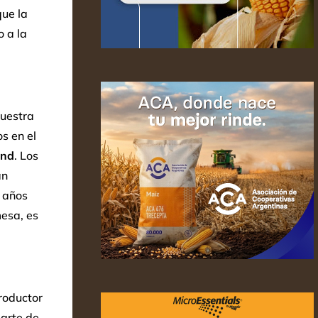
ue la
 a la
uestra
s en el
and
. Los
an
e años
mesa, es
roductor
arte de