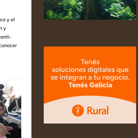
ca y el
n y
anti-
 conocer