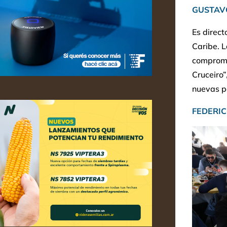
GUSTAV
Es direct
Caribe. L
compromet
Cruceiro”
nuevas pe
FEDERI