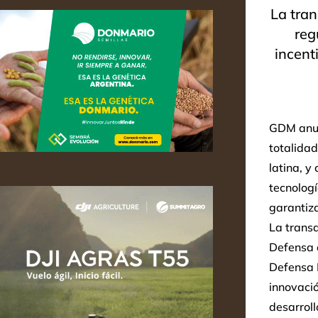
La tran
reg
incent
GDM anunc
totalida
latina, y
tecnolog
garantiza
La transa
Defensa 
Defensa 
innovaci
desarrol