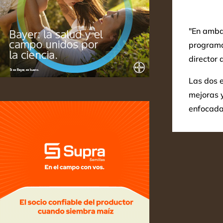
"En amba
programa
director 
Las dos e
mejoras 
enfocadas