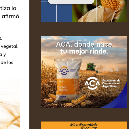
iza la
 afirmó
.
 vegetal.
a y
de los