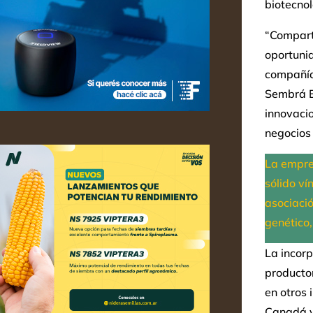
biotecnol
“Comparti
oportunid
compañía
Sembrá Ev
innovacio
negocios
La empre
sólido ví
asociaci
genético,
La incorp
producto
en otros
Canadá y 