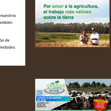
 nuestros
también
ión de
riedades