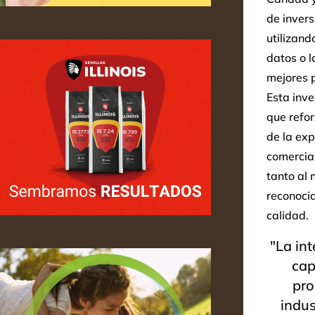
de invers
utilizand
datos o l
mejores p
Esta inve
que refor
de la ex
comercial
tanto al 
reconocid
calidad.
"La in
cap
pro
indu