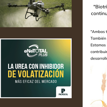
"Biot
contin
"Ambas t
También c
Estamos s
contribui
desarroll