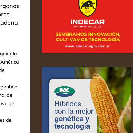
 órganos
ores
 cadena
uirir la
n América
 de
e
rgentina.
nal de
tivo de
des de