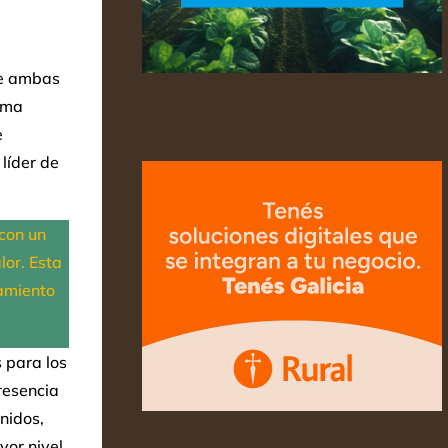
re ambas
ama
e
líder de
con un
lor. Esta
ramiento
 para los
resencia
nidos,
yor nivel