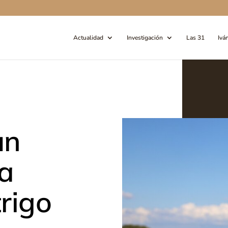
Actualidad
Investigación
Las 31
Ivá
un
a
trigo