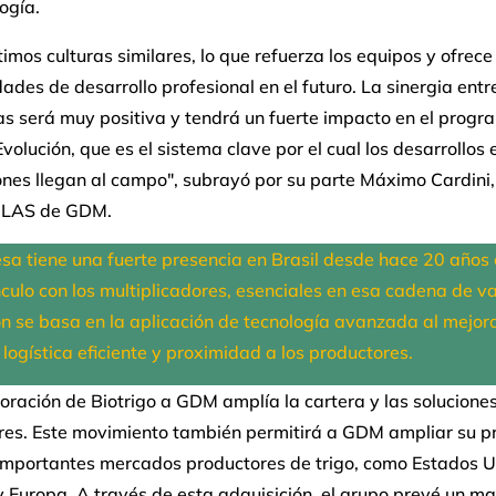
ogía.
mos culturas similares, lo que refuerza los equipos y ofrece
ades de desarrollo profesional en el futuro. La sinergia ent
s será muy positiva y tendrá un fuerte impacto en el progr
olución, que es el sistema clave por el cual los desarrollos 
nes llegan al campo", subrayó por su parte Máximo Cardini, 
 LAS de GDM.
sa tiene una fuerte presencia en Brasil desde hace 20 años 
nculo con los multiplicadores, esenciales en esa cadena de va
ón se basa en la aplicación de tecnología avanzada al mejo
 logística eficiente y proximidad a los productores.
oración de Biotrigo a GDM amplía la cartera y las soluciones
res. Este movimiento también permitirá a GDM ampliar su p
 importantes mercados productores de trigo, como Estados U
Europa. A través de esta adquisición, el grupo prevé un ma