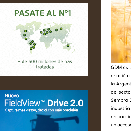
GDM es u
relación 
la Argen
del sect
Sembrá Ev
industri
reconocim
un acceso