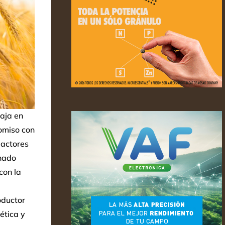
aja en
romiso con
 actores
nado
con la
oductor
ética y