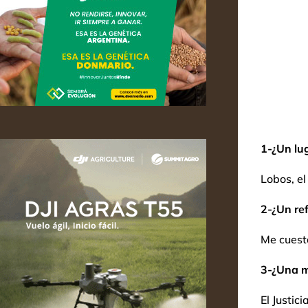
1-¿Un lu
Lobos, el
2-¿Un ref
Me cuesta
3-¿Una 
El Justicia