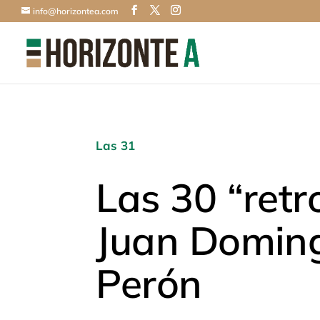
info@horizontea.com
Las 31
Las 30 “retr
Juan Domin
Perón