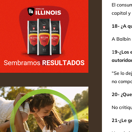
El consum
capital y
18- ¿A qu
A Balbín
1
9-¿Los 
autorida
“Se lo de
no compar
20- ¿Que 
No critiq
21-¿Le g