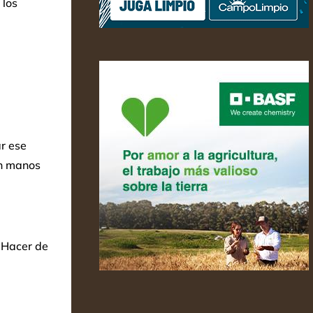
 los
ar ese
en manos
 Hacer de