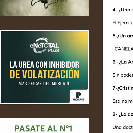
4- ¿Una i
El Ejérci
5-¿Un am
“CANELA, 
6
– ¿La A
Sin poder
7-¿Crist
Esa no m
8- ¿La do
Una doctr