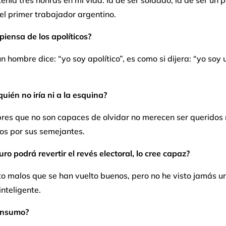
tenía tres honras en mi vida: la de ser soldado, la de ser un p
 el primer trabajador argentino.
iensa de los apolíticos?
 hombre dice: “yo soy apolítico”, es como si dijera: “yo soy 
uién no iría ni a la esquina?
res que no son capaces de olvidar no merecen ser queridos 
os por sus semejantes.
o podrá revertir el revés electoral, lo cree capaz?
to malos que se han vuelto buenos, pero no he visto jamás u
inteligente.
onsumo?