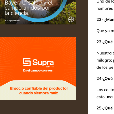
Una de la
hombres 
22- ¿Mon
Que yo me
23-¿Qué 
Nuestra a
milagro; 
de los pe
24-¿Qué l
Los cost
esto una 
25-¿Qué 