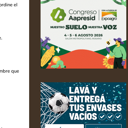
ordine el
.
ombre que