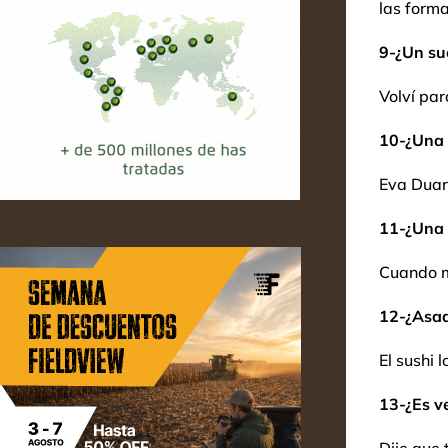
las forma
9-¿Un su
Volví par
10-¿Una 
Eva Duar
11-¿Una 
Cuando m
12-¿Asad
El sushi 
13-¿Es ve