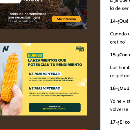
Dije que 
la de ser
14-¿Qué p
Cuando un
cretino”
15-¿Con q
Los homb
respetad
16-¿Madur
Yo he vis
volverse 
17-¿El c