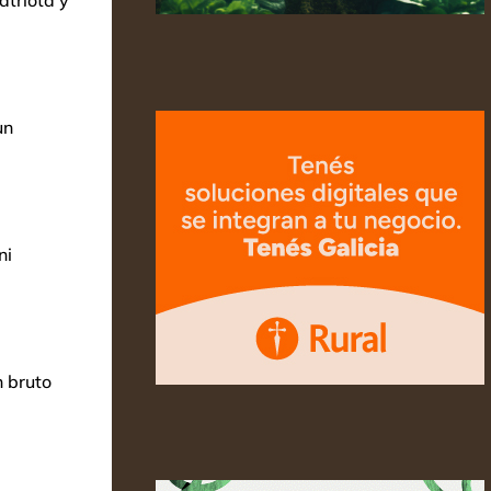
atriota y
un
ni
n bruto