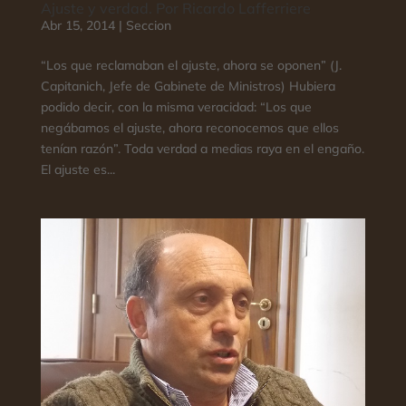
Ajuste y verdad. Por Ricardo Lafferriere
Abr 15, 2014
|
Seccion
“Los que reclamaban el ajuste, ahora se oponen” (J.
Capitanich, Jefe de Gabinete de Ministros) Hubiera
podido decir, con la misma veracidad: “Los que
negábamos el ajuste, ahora reconocemos que ellos
tenían razón”. Toda verdad a medias raya en el engaño.
El ajuste es...