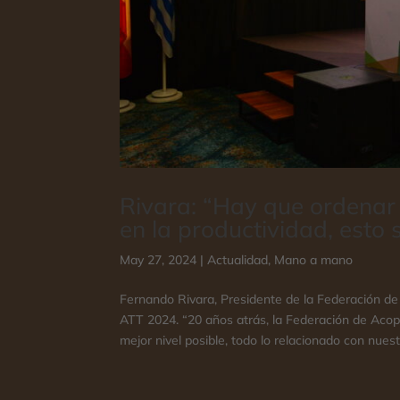
Rivara: “Hay que ordenar 
en la productividad, esto
May 27, 2024
|
Actualidad
,
Mano a mano
Fernando Rivara, Presidente de la Federación de
ATT 2024. “20 años atrás, la Federación de Acopi
mejor nivel posible, todo lo relacionado con nuestr