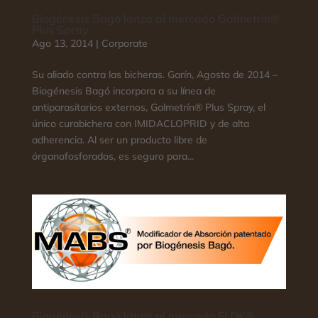
Biogénesis Bagó lanza al mercado Galmetrín®
Plus Spray
Ago 13, 2014
|
Corporate
Su aliado contra las bicheras. Garín, Agosto de 2014 –
Biogénesis Bagó incorpora a su línea de
antiparasitarios externos, Galmetrín® Plus Spray, el
único curabichera con IMIDACLOPRID y de alta
adherencia. Al ser un producto libre de
órganofosforados, es seguro para...
Biogénesis Bagó lanza al mercado FLOK®