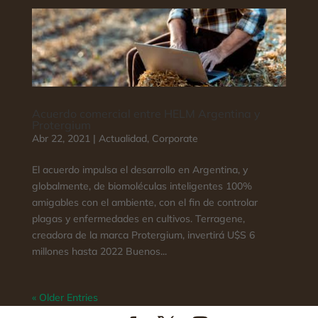
Acuerdo comercial entre HELM Argentina y
Protergium
Abr 22, 2021
|
Actualidad
,
Corporate
El acuerdo impulsa el desarrollo en Argentina, y
globalmente, de biomoléculas inteligentes 100%
amigables con el ambiente, con el fin de controlar
plagas y enfermedades en cultivos. Terragene,
creadora de la marca Protergium, invertirá U$S 6
millones hasta 2022 Buenos...
« Older Entries