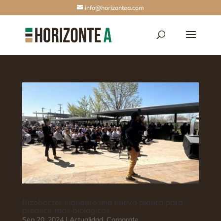
info@horizontea.com
Rizobacter inauguró una nueva planta para
producir más biológicos
Sep 20, 2024
|
Actualidad
,
Corporate