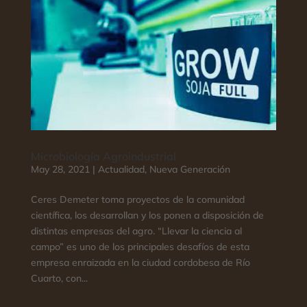
Microbiología Agroindustrial
May 28, 2021
|
Actualidad
,
Nueva Generación
Ceres Demeter toma proyectos de la comunidad
científica, los desarrollan y los ponen a disposición de
distintas empresas del agro. “Llevar la ciencia al
campo” es uno de los principales desafíos de esta
empresa enraizada en la ciudad cordobesa de Río
Cuarto, con...