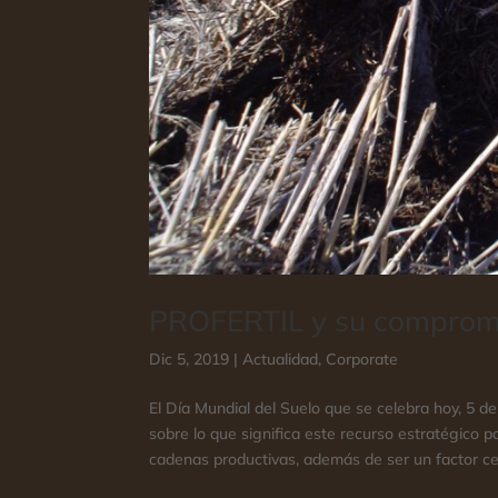
PROFERTIL y su compromi
Dic 5, 2019
|
Actualidad
,
Corporate
El Día Mundial del Suelo que se celebra hoy, 5 d
sobre lo que significa este recurso estratégico 
cadenas productivas, además de ser un factor cen