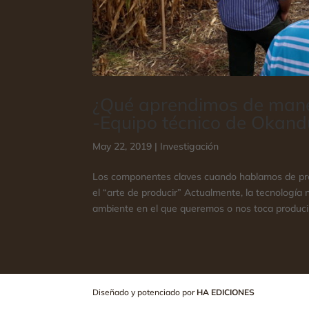
¿Qué aprendimos de mane
-Equipo técnico de Okand
May 22, 2019
|
Investigación
Los componentes claves cuando hablamos de prod
el “arte de producir” Actualmente, la tecnología
ambiente en el que queremos o nos toca producir
Diseñado y potenciado por
HA EDICIONES