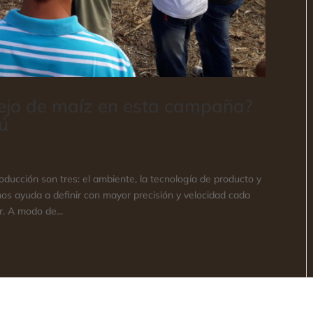
jo de maíz en esta campaña?
ú
ucción son tres: el ambiente, la tecnología de producto y
 nos ayuda a definir con mayor precisión y velocidad cada
. A modo de...