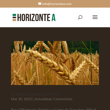
info@horizontea.com
EL FIDEICOMISO DE TRIGO
Mar 30, 2022
|
Actualidad
,
Columnistas
Por: CPN Hector Tristán La Carta de Derechos (Bill of