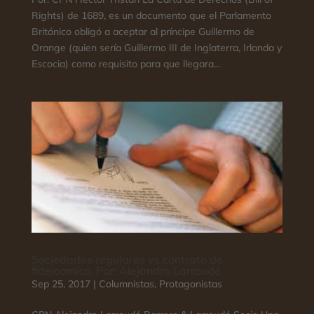
Rights) de 1689, es un documento que el Parlamento
Británico obligó a aceptar al príncipe Guillermo de
Orange (quien sería Guillermo III de Inglaterra, Irlanda y
Escocia) como requisito para que llegara...
Sociedades regulares vs contrato de
fideicomiso. Por: Alejandro Larroudé
Sep 25, 2017
|
Columnistas
,
Protagonistas