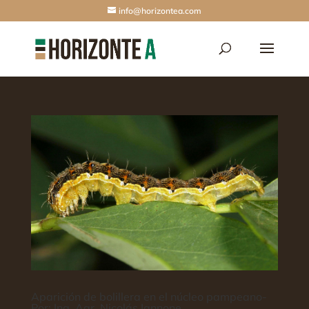
info@horizontea.com
Aparición de bolillera en el núcleo pampeano-
Por: Ing. Agr. Nicolás Iannone