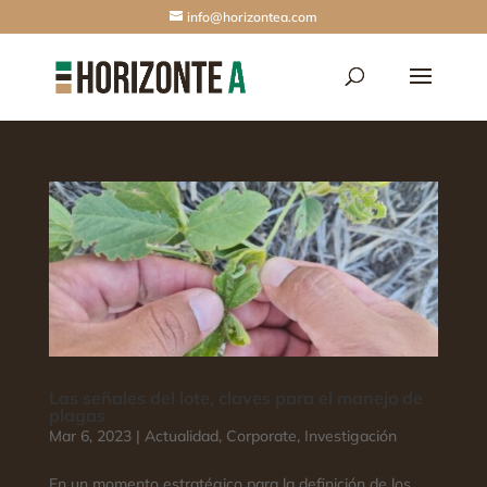
info@horizontea.com
Las señales del lote, claves para el manejo de
plagas
Mar 6, 2023
|
Actualidad
,
Corporate
,
Investigación
En un momento estratégico para la definición de los