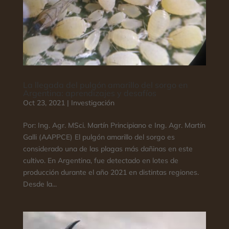
La llegada del pulgón amarillo del sorgo en
Argentina: aprendizajes y desafíos
Oct 23, 2021
|
Investigación
Por: Ing. Agr. MSci. Martín Principiano e Ing. Agr. Martín
Galli (AAPPCE) El pulgón amarillo del sorgo es
considerado una de las plagas más dañinas en este
cultivo. En Argentina, fue detectado en lotes de
producción durante el año 2021 en distintas regiones.
Desde la...