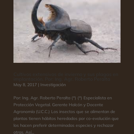
Cultivos extensivos de invierno y sus plagas en
implantación. Por: Ing. Agr. Roberto Peralta
May 8, 2017
|
Investigación
Por: Ing. Agr. Roberto Peralta (*) (*) Especialista en
Protección Vegetal. Gerente Halcón y Docente
Agronomía (U.C.C.) Los insectos que se alimentan de
plantas tienen hábitos heredados por co-evolución que
los hacen preferir determinadas especies y rechazar
otras. Así...