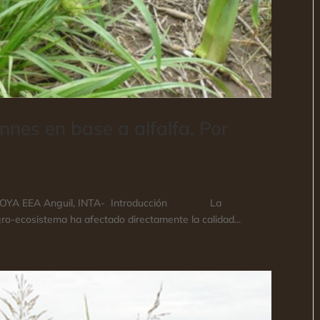
nes en base a alfalfa. Por
 MONTOYA EEA Anguil, INTA- Introducción La
 agro-ecosistema ha afectado directamente la calidad...