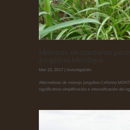
Malezas en pasturas peren
Jorgelina Montoya
Mar 23, 2017
|
Investigación
Alternativas de manejo Jorgelina Ceferina
significativa simplificación e intensificación del