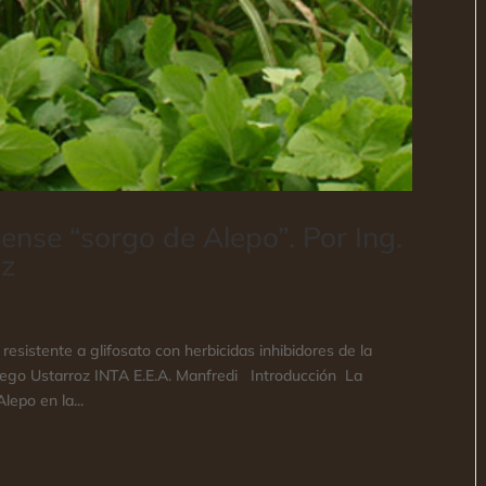
nse “sorgo de Alepo”. Por Ing.
oz
sistente a glifosato con herbicidas inhibidores de la
Diego Ustarroz INTA E.E.A. Manfredi Introducción La
lepo en la...