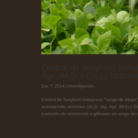
Control de Sorghum halepe
Agr. (M.Sc.) Diego Ustarr
Ene 7, 2014
|
Investigación
Control de Sorghum halepense “sorgo de Alepo” re
acetolactato sintetasa (ALS) Ing. Agr. (M.Sc.) 
evolución de resistencia a glifosato en sorgo de A