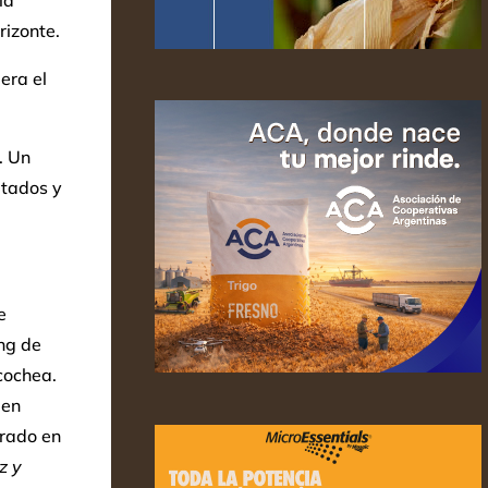
la
rizonte.
era el
. Un
itados y
e
ng de
cochea.
 en
grado en
z y