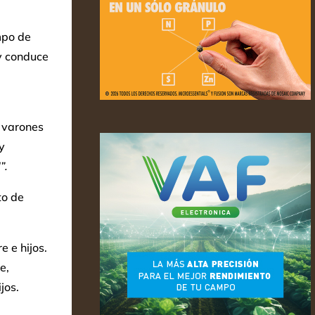
mpo de
 y conduce
 varones
y
”.
to de
e e hijos.
e,
jos.