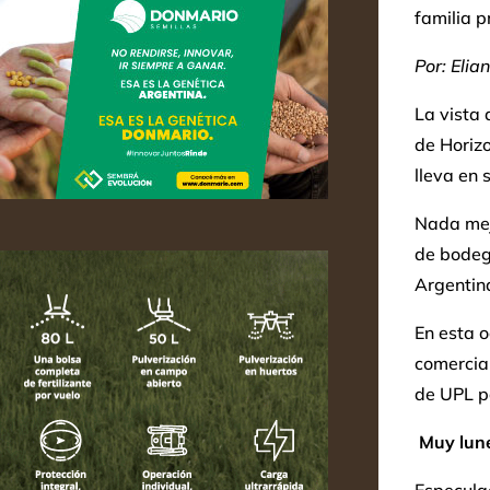
familia p
Por: Elia
La vista 
de Horizo
lleva en
Nada mej
de bode
Argentina
En esta o
comercial
de UPL pa
Muy lun