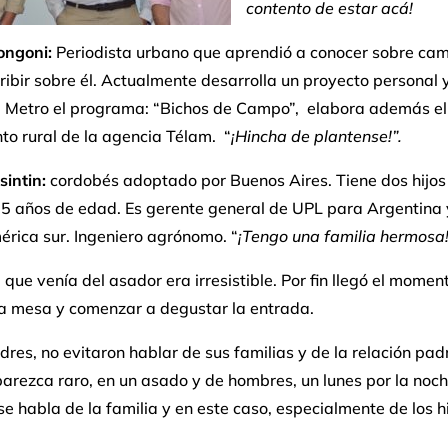
contento de estar acá!
ongoni:
Periodista urbano que aprendió a conocer sobre ca
ribir sobre él. Actualmente desarrolla un proyecto personal
l Metro el programa: “Bichos de Campo”, elabora además el
o rural de la agencia Télam. “
¡Hincha de plantense!”.
sintin:
cordobés adoptado por Buenos Aires. Tiene dos hijos
15 años de edad. Es gerente general de UPL para Argentina 
rica sur. Ingeniero agrónomo. “
¡Tengo una familia hermosa!
 que venía del asador era irresistible. Por fin llegó el momen
la mesa y comenzar a degustar la entrada.
res, no evitaron hablar de sus familias y de la relación padr
rezca raro, en un asado y de hombres, un lunes por la noch
e habla de la familia y en este caso, especialmente de los hi