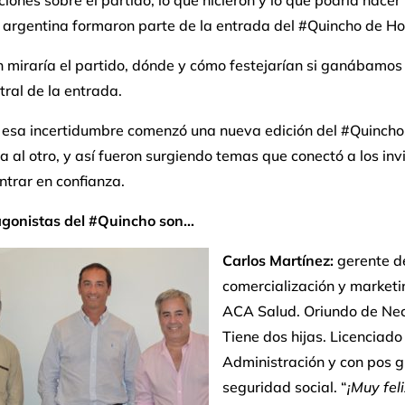
iones sobre el partido, lo que hicieron y lo que podría hacer 
 argentina formaron parte de la entrada del #Quincho de Ho
 miraría el partido, dónde y cómo festejarían si ganábamos 
ral de la entrada.
 esa incertidumbre comenzó una nueva edición del #Quincho
a al otro, y así fueron surgiendo temas que conectó a los inv
entrar en confianza.
agonistas del #Quincho son…
Carlos Martínez:
gerente d
comercialización y marketi
ACA Salud. Oriundo de Ne
Tiene dos hijas. Licenciado
Administración y con pos 
seguridad social. “
¡Muy feli