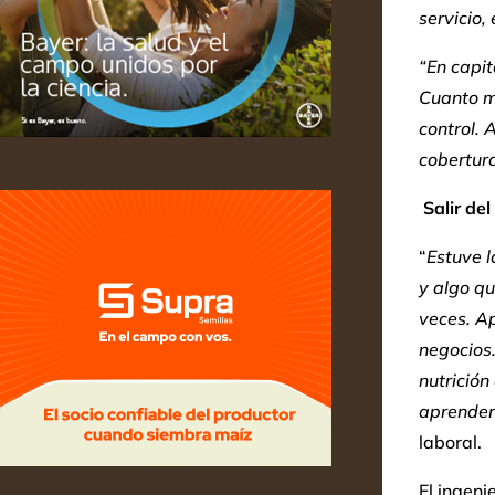
servicio, 
“En capit
Cuanto má
control. 
cobertur
Salir de
“
Estuve l
y algo q
veces. A
negocios.
nutrició
aprender
laboral.
El ingeni