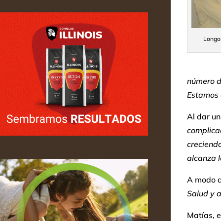
Longon
número d
Estamos e
Al dar u
complicad
creciend
alcanza l
A modo de
Salud y 
Matías, e