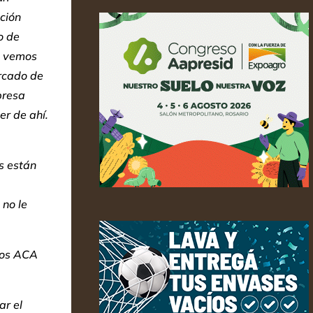
ación
o de
e vemos
ercado de
presa
r de ahí.
as están
no le
omos ACA
ar el