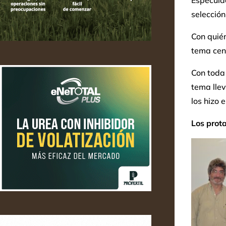
Especulac
selección
Con quién
tema cent
Con toda
tema llev
los hizo 
Los prot