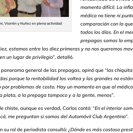
momento difícil. La infl
médica no tiene ni punt
comparación con la qu
i, Visintin y Nuñez en plena actividad
todos los días. En el m
prepagas somos la em
iez, estamos entre las diez primeras y no nos queremos move
n un lugar de privilegio
”, detalló.
n panorama general de las prepagas, opinó que “
las chiquit
as porque la rentabilidad las voltea y las grandes no están
o por problemas de costo. Hay un momento en que al médico 
a plata, a la prepaga tampoco y a la gente, menos
”.
 chiste, aunque es verdad, Carlos contó: “
En el interior s
acá, me preguntan si somos del Automóvil Club Argentino
”.
n su rol de periodista consultó:
¿Dónde es más costoso prest