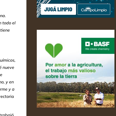
na.
 todo el
 tiene
uímicos,
é nueve
de
no, y en
rme y a
yectoria
 trabajó