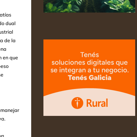
atías
do dual
strial
a de la
ena
n en que
peso
se
s manejar
va.
a
un