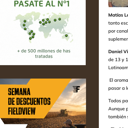
Matías L
tanto esc
por cana
suplement
Daniel Vi
de 13 y 
Latinoamé
El aroma
pasar a 
Todos pad
Aunque pa
también s