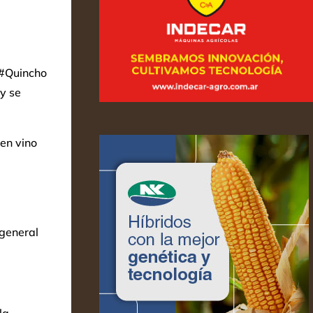
l #Quincho
 y se
en vino
 general