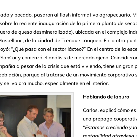
ado y bocado, pasaron al flash informativo agropecuario. M
obre la reciente inauguración de la primera planta de seca
suero de queso desmineralizado), ubicada en el complejo indu
Mastellone, de la ciudad de Trenque Lauquen. En la otra punt
oyó: “¿Qué pasa con el sector lácteo?” En el centro de la esc
SanCor y comenzó el análisis de mercado ajeno. Coincidiero
pañía a pesar de la crisis que está viviendo, tiene un gran 
población, porque al tratarse de un movimiento corporativo 
y se valora mucho, especialmente en el interior.
Hablando de laburo
Carlos, explicó cómo e
una prepaga cooperati
“
Estamos creciendo y l
rentabilidad atraviesa 