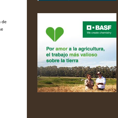
m de
se