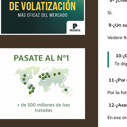
8-
¿Cree
Si.
9-¿Un su
Vedere It
10-¿C
Te di
11-¿Por 
Por la fo
12-¿Asa
En ese or