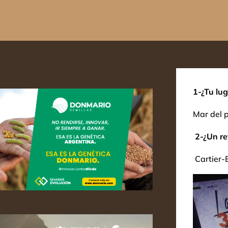
1-¿Tu lu
Mar del p
2-¿Un re
Cartier-