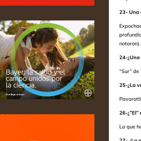
23- Una 
Expochac
profundid
notaron).
24-¿Una
“Sur” de 
25-¿La v
Pavarotti
26-¿”El” 
La que h
27- ¿La p