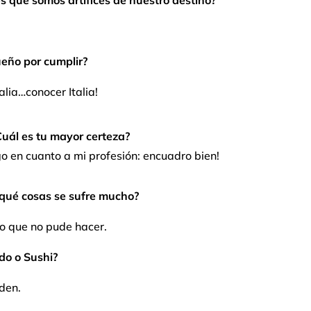
s que somos artífices de nuestro destino?
eño por cumplir?
alia…conocer Italia!
uál es tu mayor certeza?
go en cuanto a mi profesión: encuadro bien!
qué cosas se sufre mucho?
to que no pude hacer.
do o Sushi?
den.