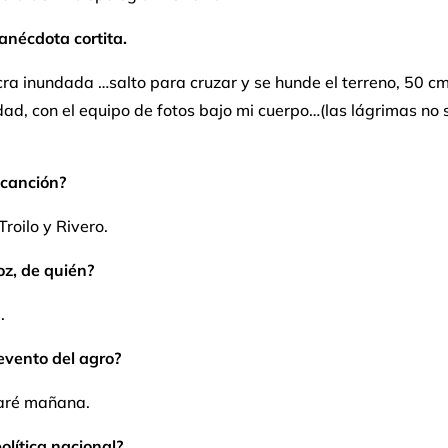
anécdota cortita.
ra inundada …salto para cruzar y se hunde el terreno, 50 c
ad, con el equipo de fotos bajo mi cuerpo…(las lágrimas no 
 canción?
Troilo y Rivero.
oz, de quién?
.
evento del agro?
aré mañana.
olítica nacional?