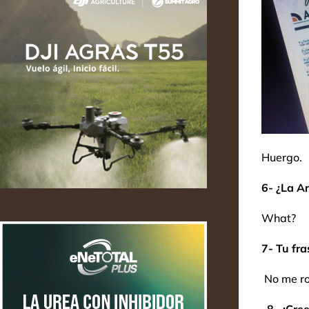
Huergo.
6- ¿La A
What?
7- Tu fr
No me ro