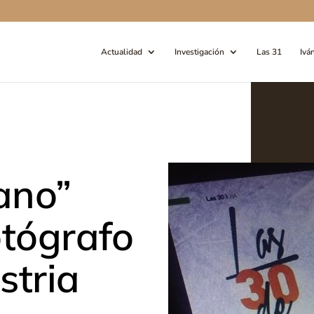
Actualidad
Investigación
Las 31
Ivá
ano”
otógrafo
stria