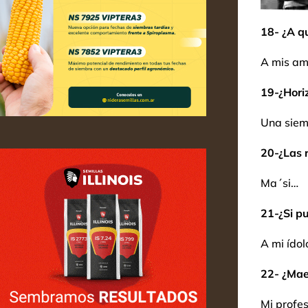
18- ¿A q
A mis am
19-¿Hori
Una siem
20-¿Las r
Ma´si…
21-¿Si pu
A mi ídol
22- ¿Mae
Mi profe