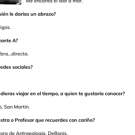
Me encanta el olor a mar.
uién le darías un abrazo?
igos.
zonte A?
bra…directa.
edes sociales?
dieras viajar en el tiempo, a quien te gustaría conocer?
o, San Martín.
stra o Profesor que recuerdes con cariño?
sora de Antropología. DeBonis.