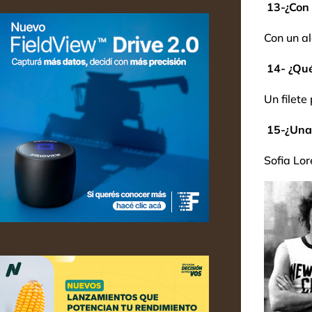
13-¿Con 
Con un al
14- ¿Qué
Un filete
15-¿Una
Sofia Lor