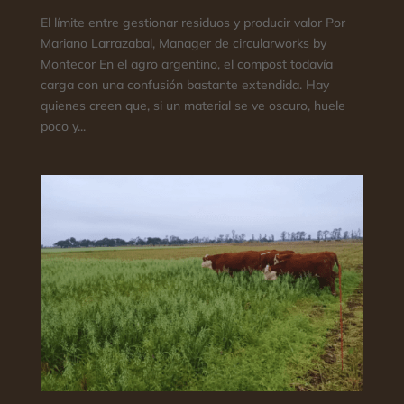
El límite entre gestionar residuos y producir valor Por
Mariano Larrazabal, Manager de circularworks by
Montecor En el agro argentino, el compost todavía
carga con una confusión bastante extendida. Hay
quienes creen que, si un material se ve oscuro, huele
poco y...