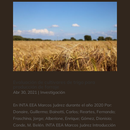
Evaluación de cultivares de trigo para
producción de forraje
Abr 30, 2021
|
Investigación
En INTA EEA Marcos Juárez durante el año 2020 Por:
Donaire, Guillermo; Bainotti, Carlos; Reartes, Fernando;
Fraschina, Jorge; Alberione, Enrique; Gómez, Dionisio;
Conde, M. Belén. INTA EEA Marcos Juárez Introducción