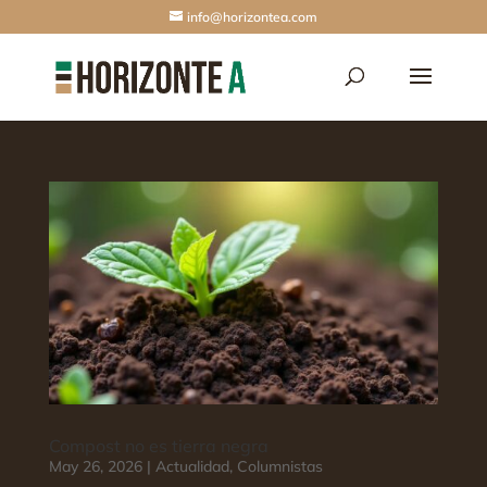
info@horizontea.com
Compost no es tierra negra
May 26, 2026
|
Actualidad
,
Columnistas