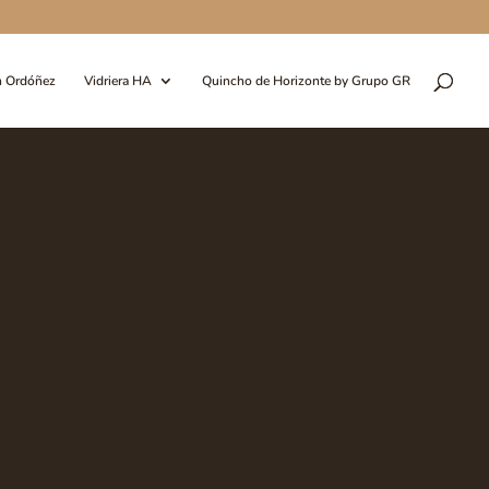
n Ordóñez
Vidriera HA
Quincho de Horizonte by Grupo GR