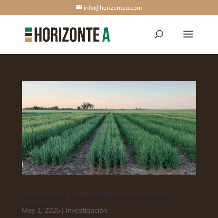
info@horizontea.com
Variedades y fertilización en cereales de
invierno
May 1, 2025
|
Investigación