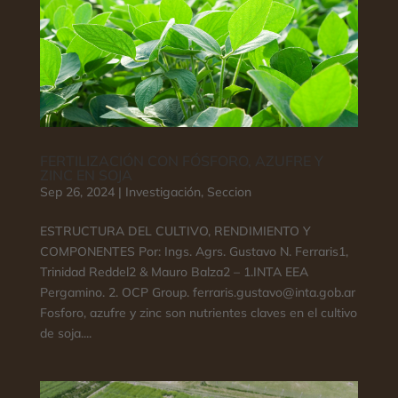
FERTILIZACIÓN CON FÓSFORO, AZUFRE Y
ZINC EN SOJA
Sep 26, 2024
|
Investigación
,
Seccion
ESTRUCTURA DEL CULTIVO, RENDIMIENTO Y
COMPONENTES Por: Ings. Agrs. Gustavo N. Ferraris1,
Trinidad Reddel2 & Mauro Balza2 – 1.INTA EEA
Pergamino. 2. OCP Group. ferraris.gustavo@inta.gob.ar
Fosforo, azufre y zinc son nutrientes claves en el cultivo
de soja....