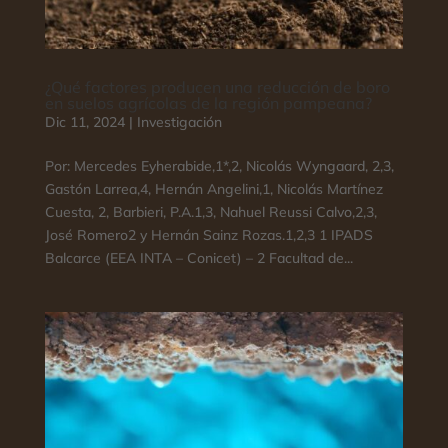
¿Qué factores producen una reducción de boro
en suelos agrícolas de la región pampeana?
Dic 11, 2024
|
Investigación
Por: Mercedes Eyherabide,1*,2, Nicolás Wyngaard, 2,3,
Gastón Larrea,4, Hernán Angelini,1, Nicolás Martínez
Cuesta, 2, Barbieri, P.A.1,3, Nahuel Reussi Calvo,2,3,
José Romero2 y Hernán Sainz Rozas.1,2,3 1 IPADS
Balcarce (EEA INTA – Conicet) – 2 Facultad de...