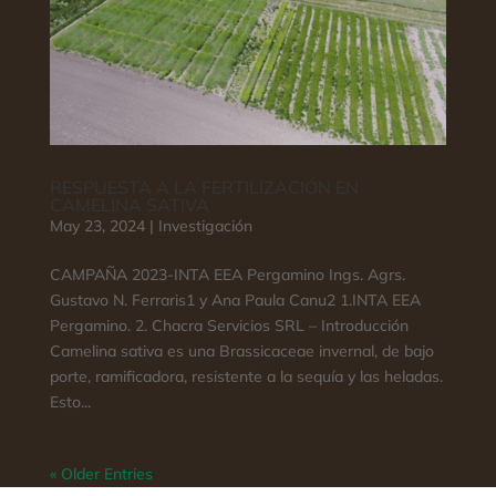
RESPUESTA A LA FERTILIZACIÓN EN
CAMELINA SATIVA
May 23, 2024
|
Investigación
CAMPAÑA 2023-INTA EEA Pergamino Ings. Agrs.
Gustavo N. Ferraris1 y Ana Paula Canu2 1.INTA EEA
Pergamino. 2. Chacra Servicios SRL – Introducción
Camelina sativa es una Brassicaceae invernal, de bajo
porte, ramificadora, resistente a la sequía y las heladas.
Esto...
« Older Entries