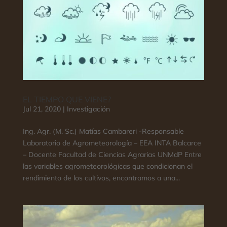
EL TIEMPO QUE VIENE?
Jul 21, 2020
|
Investigación
Ing. Agr. (M. Sc.) Matías Cambareri -Responsable
Laboratorio de Agrometeorología – EEA INTA Balcarce
– Docente Facultad de Ciencias Agrarias UNMdP Entre
las variables agrometeorológicas que condicionan el
rendimiento de los cultivos, encontramos a una...