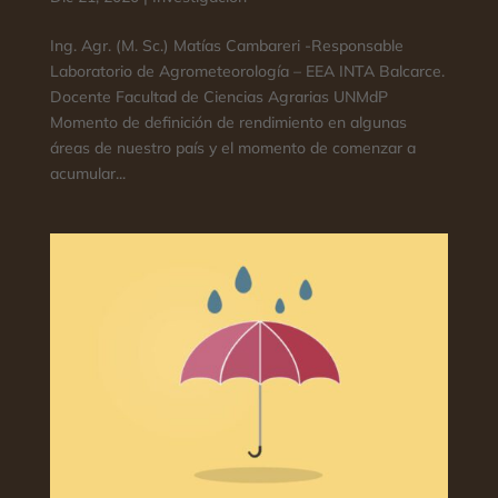
Ing. Agr. (M. Sc.) Matías Cambareri -Responsable
Laboratorio de Agrometeorología – EEA INTA Balcarce.
Docente Facultad de Ciencias Agrarias UNMdP
Momento de definición de rendimiento en algunas
áreas de nuestro país y el momento de comenzar a
acumular...