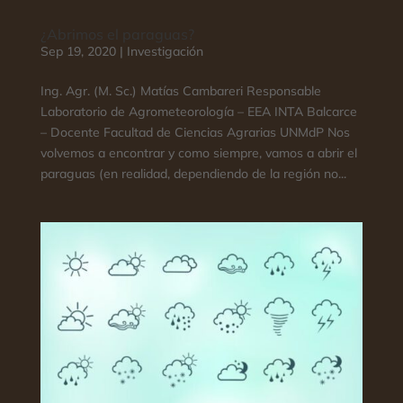
¿Abrimos el paraguas?
Sep 19, 2020
|
Investigación
Ing. Agr. (M. Sc.) Matías Cambareri Responsable
Laboratorio de Agrometeorología – EEA INTA Balcarce
– Docente Facultad de Ciencias Agrarias UNMdP Nos
volvemos a encontrar y como siempre, vamos a abrir el
paraguas (en realidad, dependiendo de la región no...