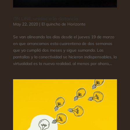
ON LINE, unidos a la distancia
May 22, 2020
|
El quincho de Horizonte
Se van alineando los días desde el jueves 19 de marzo
en que arrancamos esta cuarentena de dos semanas
que ya cumplió dos meses y sigue sumando. Las
pantallas y la conectividad se hicieron indispensables, la
virtualidad es la nueva realidad, al menos por ahora,...