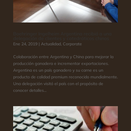
Boehringer Ingelheim Argentina recibió a una
delegación de clientes y catedráticos chinos
Ene 24, 2019
|
Actualidad
,
Corporate
Colaboración entre Argentina y China para mejorar la
producción ganadera e incrementar exportaciones.
Argentina es un país ganadero y su carne es un
producto de calidad premium reconocido mundialmente.
Una delegación visitó el país con el propósito de
conocer detalles...