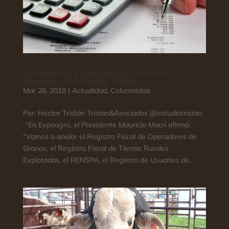
Los registros y el discurso de Macri en
Expoagro -Por: Hector Tristán
Mar 26, 2018
|
Actualidad
,
Columnistas
Por: Hector Tristán Tristan&Asociados @estudiotristan
“En Expoagro, el Presidente Mauricio Macri afirmó:
“Vamos a anular el Registro Fiscal de Operadores de
Granos, el Registro Fiscal de Tierras Rurales
Explotadas, el RENSPA, el Registro de Usuarios de...