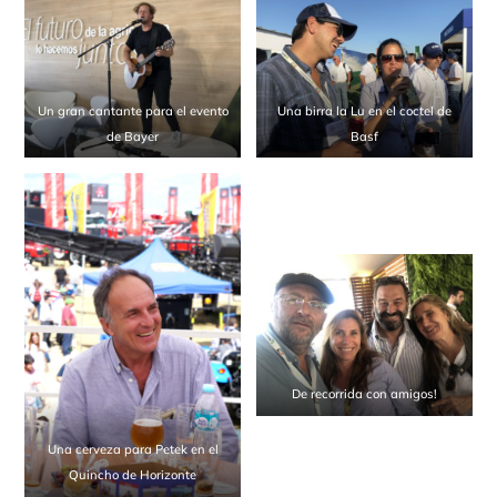
Un gran cantante para el evento
Una birra la Lu en el coctel de
de Bayer
Basf
De recorrida con amigos!
Una cerveza para Petek en el
Quincho de Horizonte