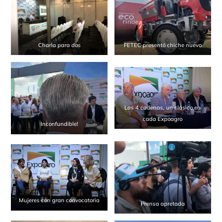
Charla para dos
FETEC presentó chiche nuevo
Las 4 cadenas, un clásico en
cada Expoagro
Inconfundible!
Mujeres con gran convocatoria
Prensa apretada