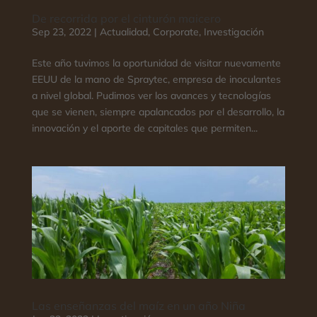
De recorrida por el cinturón maicero
Sep 23, 2022
|
Actualidad
,
Corporate
,
Investigación
Este año tuvimos la oportunidad de visitar nuevamente
EEUU de la mano de Spraytec, empresa de inoculantes
a nivel global. Pudimos ver los avances y tecnologías
que se vienen, siempre apalancados por el desarrollo, la
innovación y el aporte de capitales que permiten...
Las enseñanzas del maíz en un año Niña