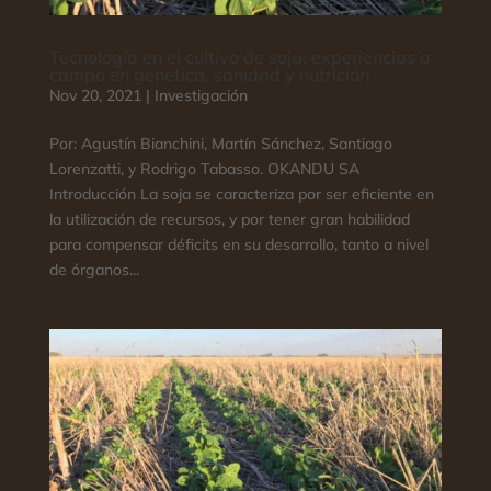
Tecnología en el cultivo de soja: experiencias a
campo en genética, sanidad y nutrición
Nov 20, 2021
|
Investigación
Por: Agustín Bianchini, Martín Sánchez, Santiago
Lorenzatti, y Rodrigo Tabasso. OKANDU SA
Introducción La soja se caracteriza por ser eficiente en
la utilización de recursos, y por tener gran habilidad
para compensar déficits en su desarrollo, tanto a nivel
de órganos...